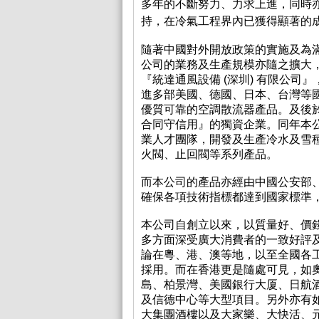
多年的不斷努力、力求上進，同時
持，在冷氣工程界內已獲得顯著的
隨著
中國對外開放政策
的實施及為
公司的業務及生產規模亦隨之擴大
『統達通風設備 (深圳) 有限公司
進多部美國、德國、日本、台灣等
優質可靠的空調散流器產品。及後
合同守信用』的獨資企業。同年本
業人才團隊，開發及生產冷水及雪
火閥、止回閥等系列產品。
而本公司的產品亦經由中國公安部
確保各項技術指標都達到國家標準
本公司自創立以來，以質量好、價
多方面深受廣大消費者的一致好評
論在粵、港、澳等地，以至全國各
採用。而在香港更是隨處可見，如
島、柏景灣、美國銀行大厦、日航
及信德中心等大型項目。另外亦有
大集團酒樓以及大家樂、大快活、