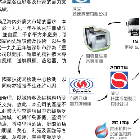
亦承蒙各位顧客及行家的鼎力支
成績。
滿足海內外廣大市場的需求，本
，於一九九一年在國內註冊成立
』，並自置二千多平方米廠房，引
國家的先進設備及技術，以生產
於一九九五年被深圳市評為『重
公司以開拓、進取的精神擴大專
種風櫃、送鮮風櫃、蒸發器、防
、國家技術局檢測中心檢測，以
，同時亦獲授予生產許可證。
錢合理、以誠待客及結構精巧等
及支持。故此，本公司的產品不
工商業大型空調項目中都被廣泛
奧海城、紅磡半島豪庭、藍灣半
酒店、香格里拉酒店、洲際酒店
如明星、美心、利苑及富臨等各
元氣、意粉屋、翠華餐廳等等。