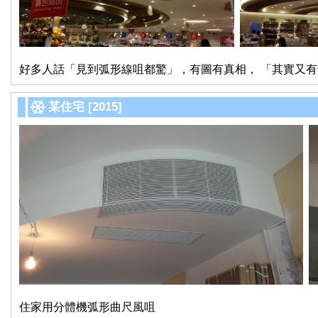
好多人話「見到弧形線咀都驚」，有圖有真相， 「其實又有乜好
某住宅 [2015]
住家用分體機弧形曲尺風咀