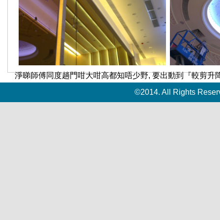
淨睇師傅同度趟門咁大咁高都知唔少野, 要出動到『較剪升
©2014. All Rights Rese