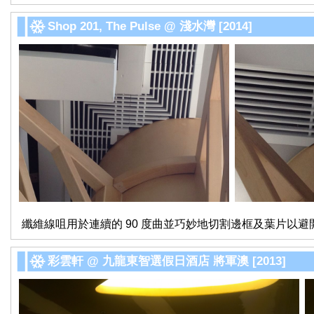
Shop 201, The Pulse @ 淺水灣 [2014]
纖維線咀用於連續的 90 度曲並巧妙地切割邊框及葉片以
彩雲軒 @ 九龍東智選假日酒店 將軍澳 [2013]