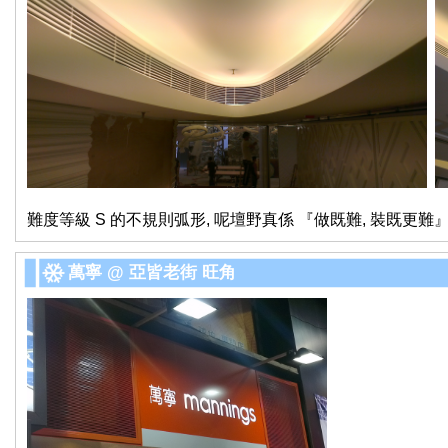
難度等級 S 的不規則弧形, 呢壇野真係 『做既難, 裝既更難
萬寧 @ 亞皆老街 旺角